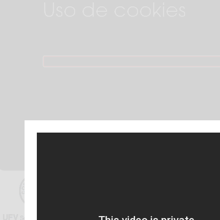
Uso de cookies
La página web de Correspon
mejorar su experiencia de u
nuestros servicios. Si cont
configuración, considerarem
esta página web. Sin embarg
la configuración de cookie
obtener más información
aq
Noticias
Agenda
Opini