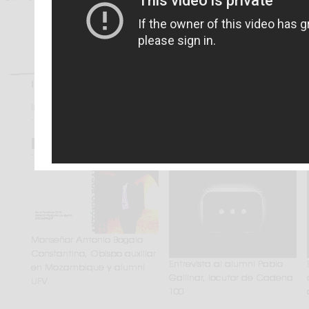
Quiénes Somos
Inicio
|
Multimedia
|
Vídeos
Imágenes
Vídeos
|
Vídeos
Monseñor Antonio Bogaio
Constantino, Obispo auxiliar
Entrevista al alumni Pablo
en Mozambique y alumni
Gallinar, locutor de Cadena
UFV
100