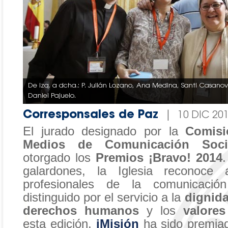
De izq. a dcha.: P. Julián Lozano, Ana Medina, Santi Casanova
Daniel Pajuelo.
Corresponsales de Paz
|
10 DIC 20
El jurado designado por la
Comisi
Medios de Comunicación Soci
otorgado los
Premios ¡Bravo! 2014
.
galardones, la Iglesia reconoce 
profesionales de la comunicaci
distinguido por el servicio a la
dignid
derechos humanos
y los
valores
esta edición,
iMisión
ha sido premiad